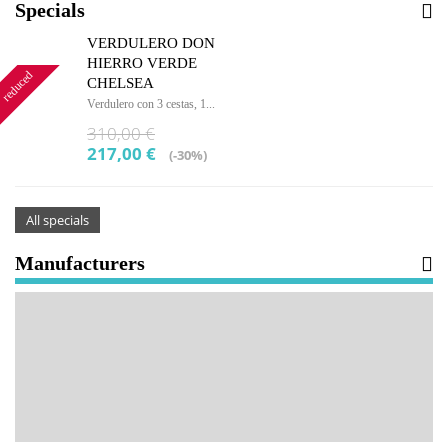
Specials
VERDULERO DON
HIERRO VERDE
reduced
CHELSEA
Verdulero con 3 cestas, 1...
310,00 €
217,00 €
(-30%)
All specials
Manufacturers