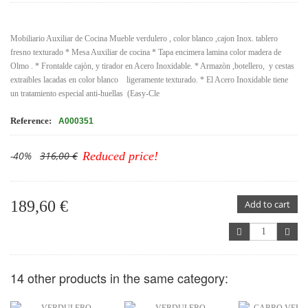
Mobiliario Auxiliar de Cocina Mueble verdulero , color blanco ,cajon Inox. tablero
fresno texturado * Mesa Auxiliar de cocina * Tapa encimera lamina color madera de
Olmo . * Frontalde cajòn, y tirador en Acero Inoxidable. * Armazòn ,botellero, y cestas
extraibles lacadas en color blanco ligeramente texturado. * El Acero Inoxidable tiene
un tratamiento especial anti-huellas (Easy-Cle
Reference:
A000351
-40%
316,00 €
Reduced price!
189,60 €
Add to cart
14 other products in the same category: