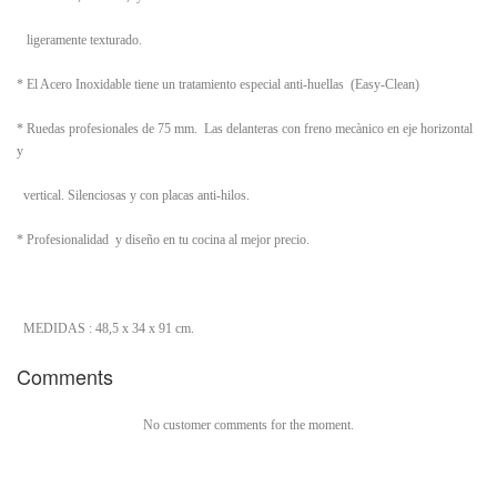
ligeramente texturado.
* El Acero Inoxidable tiene un tratamiento especial anti-huellas (Easy-Clean)
* Ruedas profesionales de 75 mm. Las delanteras con freno mecànico en eje horizontal
y
vertical. Silenciosas y con placas anti-hilos.
* Profesionalidad y diseño en tu cocina al mejor precio.
MEDIDAS : 48,5 x 34 x 91 cm.
Comments
No customer comments for the moment.