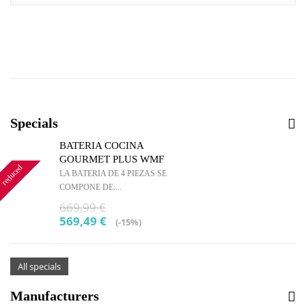
Specials
BATERIA COCINA
GOURMET PLUS WMF
reduced
LA BATERIA DE 4 PIEZAS SE
COMPONE DE:...
669,99 €
569,49 €
(-15%)
All specials
Manufacturers