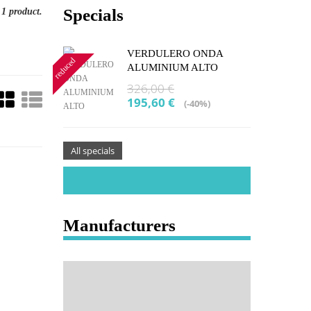
Specials
 1 product.
VERDULERO ONDA
reduced
ALUMINIUM ALTO
326,00 €
195,60 €
(-40%)
All specials
Manufacturers