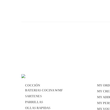
COCCIÓN
MY ORD
BATERIAS COCINA WMF
MY CRED
SARTENES
MY ADD
PARRILLAS
MY PER
OLLAS RAPIDAS
MY VOU