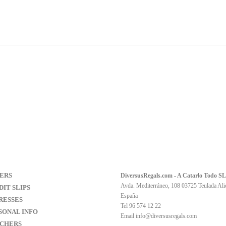
ERS
DiversusRegals.com - A Catarlo Todo SL
Avda. Mediterráneo, 108 03725 Teulada Ali
IT SLIPS
España
RESSES
Tel 96 574 12 22
SONAL INFO
Email
info@diversusregals.com
CHERS