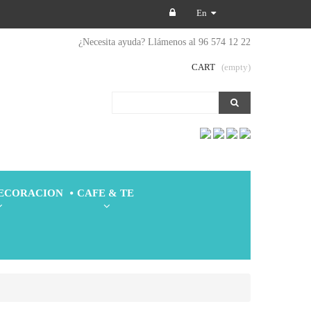
En
¿Necesita ayuda? Llámenos al 96 574 12 22
CART
(empty)
DECORACION
CAFE & TE