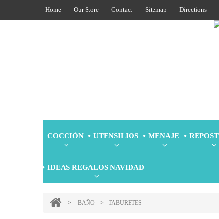
Home
Our Store
Contact
Sitemap
Directions
COCCIÓN
UTENSILIOS
MENAJE
REPOST
IDEAS REGALOS NAVIDAD
>
>
BAÑO
TABURETES