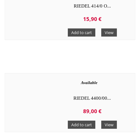
RIEDEL 414/0 O...
15,90 €
Add to cart
View
Available
RIEDEL 4400/00...
89,00 €
Add to cart
View