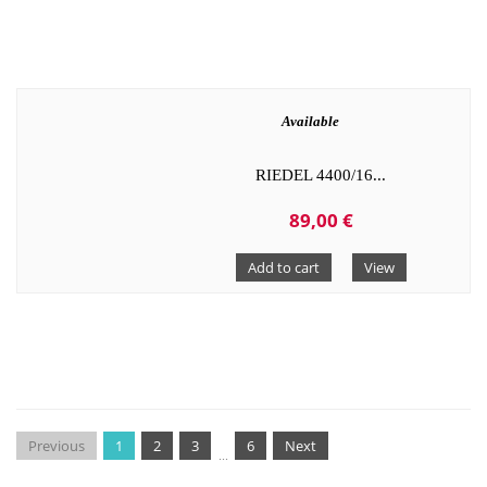
Available
RIEDEL 4400/16...
89,00 €
Add to cart
View
Previous
1
2
3
6
Next
...