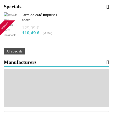
Specials
Jarra de café Impulse1 l
acero...
reduced
129,99 €
110,49 €
(-15%)
All specials
Manufacturers