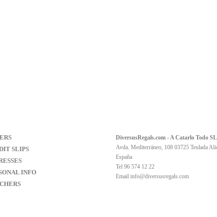
ERS
DiversusRegals.com - A Catarlo Todo SL
Avda. Mediterráneo, 108 03725 Teulada Ali
IT SLIPS
España
RESSES
Tel 96 574 12 22
SONAL INFO
Email
info@diversusregals.com
CHERS