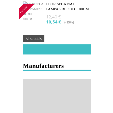
FLOR SECA NAT.
reduced
PAMPAS BL.3UD. 100CM
12,40 €
10,54 €
(-15%)
All specials
Manufacturers