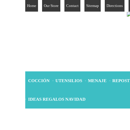
Home
Our Store
Contact
Sitemap
Directions
COCCIÓN
UTENSILIOS
MENAJE
REPOST
IDEAS REGALOS NAVIDAD