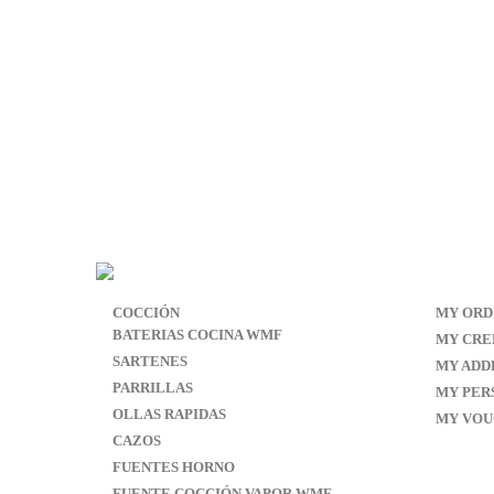
COCCIÓN
MY ORD
BATERIAS COCINA WMF
MY CRED
SARTENES
MY ADD
PARRILLAS
MY PER
OLLAS RAPIDAS
MY VOU
CAZOS
FUENTES HORNO
FUENTE COCCIÓN VAPOR WMF